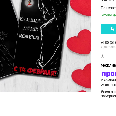
Показат
Готово д
Ку
+380 (63
Для зака
У компан
будь-яки
повернен