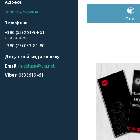
Чернігів, Україна
Опис
+380 (63) 261-94-61
Для заказов
+380 (73) 033-81-80
m-exlusiv@ukr.net
0632619461