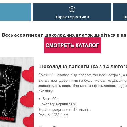
Характеристики
І
Весь асортимент шоколадних плиток дивіться в ка
Шоколадна валентинка з 14 лютог
Смачний шоколад є джерелом гарного настрою, а 
виявляться доречними на будь-яке свято. Дизайне
заворожують своїм барвистим оформленням і здат
листівку.
Вага: 90 г
Шоколад: чорний 56%
Термін придатності: 12 місяців
Розмір: 16*8*1 см