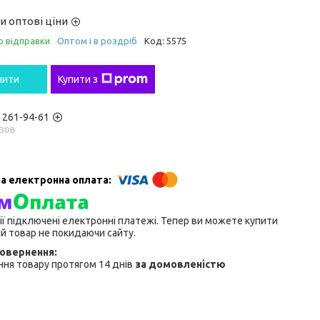
и оптові ціни
о відправки
Оптом і в роздріб
Код:
5575
пити
Купити з
) 261-94-61
зов
ії підключені електронні платежі. Тепер ви можете купити
й товар не покидаючи сайту.
ня товару протягом 14 днів
за домовленістю