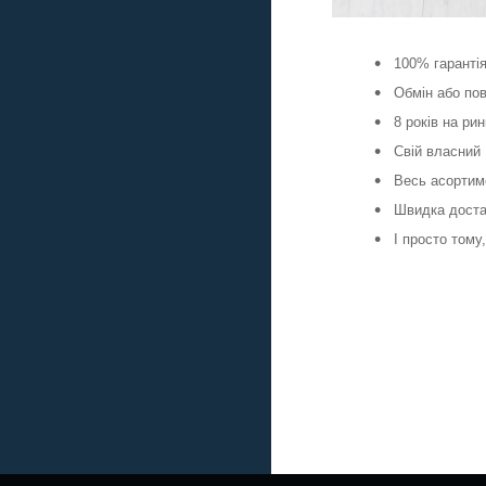
100% гаранті
Обмін або пов
8 років на ри
Свій власний
Весь асортиме
Швидка достав
І просто тому