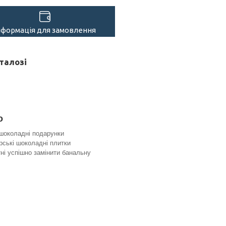
нформація для замовлення
талозі
о
шоколадні подарунки
рські шоколадні плитки
ні успішно замінити банальну