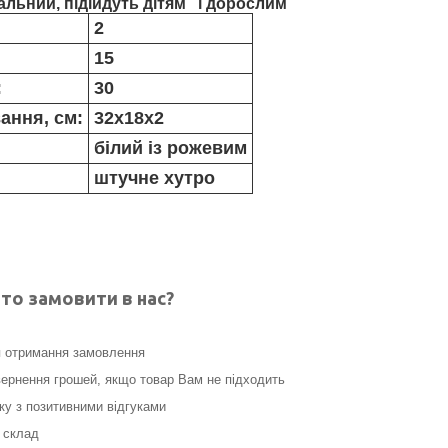
альний, підійдуть дітям і дорослим
2
15
:
30
ання, см:
32х18х2
білий із рожевим
штучне хутро
то замовити в нас?
я отримання замовлення
ернення грошей, якщо товар Вам не підходить
нку з позитивними відгуками
 склад