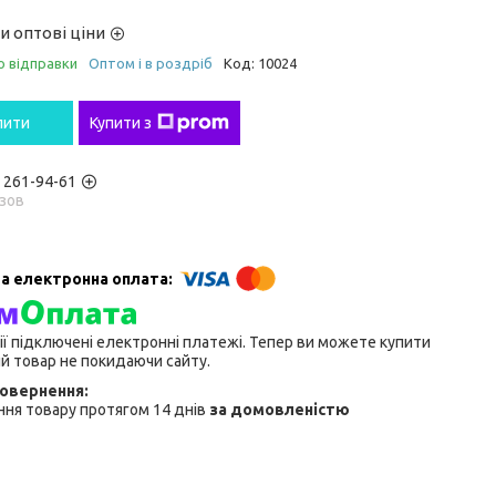
и оптові ціни
о відправки
Оптом і в роздріб
Код:
10024
пити
Купити з
) 261-94-61
зов
ії підключені електронні платежі. Тепер ви можете купити
й товар не покидаючи сайту.
ня товару протягом 14 днів
за домовленістю