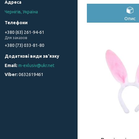
Чернігів, Україна
Опис
+380 (63) 261-94-61
Для заказов
+380 (73) 033-81-80
m-exlusiv@ukr.net
0632619461