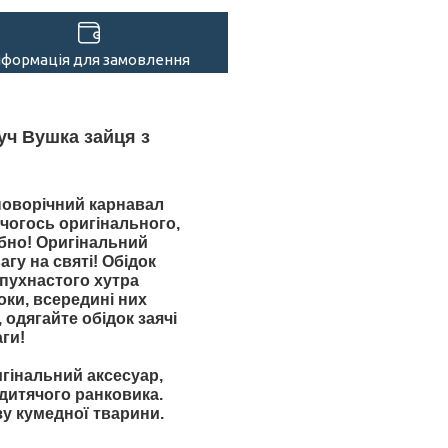
нформація для замовлення
уч Вушка зайця з
 новорічний карнавал
 чогось оригінального,
ібно! Оригінальний
гу на святі! Обідок
пухнастого хутра
оки, всередині них
одягайте обідок заячі
аги!
гінальний аксесуар,
 дитячого ранковика.
зу кумедної тварини.