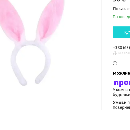
Показат
Готово д
Ку
+380 (63
Для зака
У компан
будь-яки
повернен