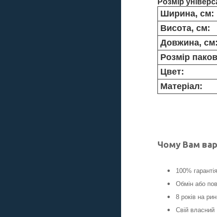
Розмір універс
Ширина, см:
Висота, см:
Довжина, см
Розмір паков
Цвет:
Матеріал:
Чому Вам вар
100% гаранті
Обмін або пов
8 років на ри
Свій власний