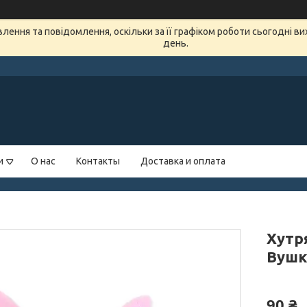
ення та повідомлення, оскільки за її графіком роботи сьогодні в
день.
и
О нас
Контакты
Доставка и оплата
Хутря
Вушк
90 ₴