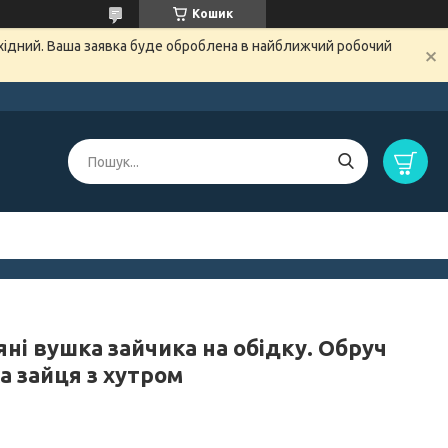
Кошик
ихідний. Ваша заявка буде оброблена в найближчий робочий
ні вушка зайчика на обідку. Обруч
а зайця з хутром