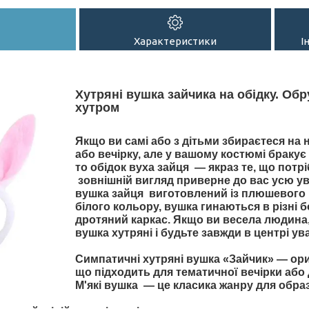
Характеристики
І
Хутряні вушка зайчика на обідку. Обр
хутром
Якщо ви самі або з дітьми збираєтеся на
або вечірку, але у вашому костюмі бракує
то обідок вуха зайця — якраз те, що потр
зовнішній вигляд приверне до вас усю ува
вушка зайця виготовлений із плюшевого 
білого кольору, вушка гинаються в різні б
дротяний каркас. Якщо ви весела людина, 
вушка хутряні і будьте завжди в центрі ув
Симпатичні хутряні вушка «Зайчик» — ори
що підходить для тематичної вечірки або
М'які вушка — це класика жанру для обра