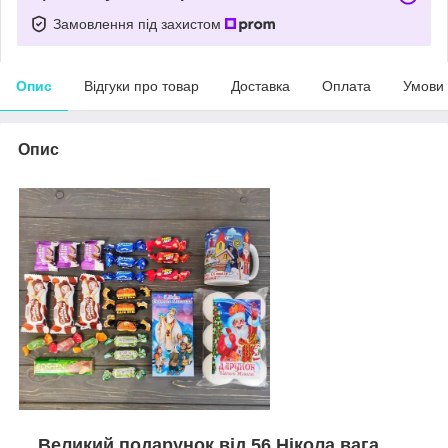
Замовлення під захистом
Опис
Відгуки про товар
Доставка
Оплата
Умови
Опис
Великий подарунок від 56 Нікола вага