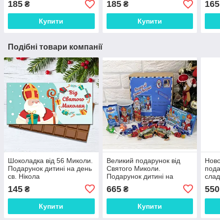
185
185
165
₴
₴
Купити
Купити
Подібні товари компанії
Шоколадка від 56 Миколи.
Великий подарунок від
Ново
Подарунок дитині на день
Святого Миколи.
пода
св. Нікола
Подарунок дитині на
слад
Миколайчика
банк
145
665
550
₴
₴
Купити
Купити