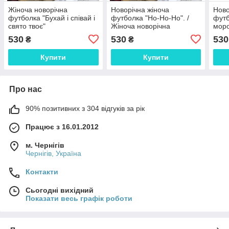
Жіноча новорічна
Новорічна жіноча
Ново
футболка "Бухай і співай і
футболка "Но-Но-Но". /
футб
свято твоє"
Жіноча новорічна
моро
футболка "Но-Но-Но"
фут
530
530
530
₴
₴
Купити
Купити
Про нас
90% позитивних з 304 відгуків за рік
Працює з 16.01.2012
м. Чернігів
Чернігів, Україна
Контакти
Сьогодні вихідний
Показати весь графік роботи