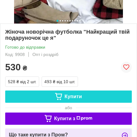
Жіноча новорічна футболка "Найкращий твій
подаруночок це я"
Готово до відправки
Код: 9908
Опт і роздріб
530
₴
528 ₴
від 2 шт.
493 ₴
від 10 шт.
Купити
або
Купити з
Що таке купити з Пром?