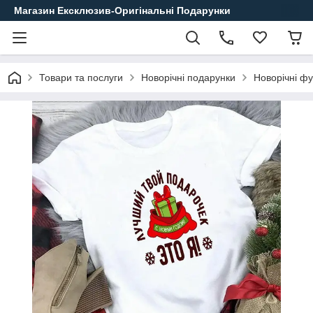
Магазин Ексклюзив-Оригінальні Подарунки
Товари та послуги
Новорічні подарунки
Новорічні ф