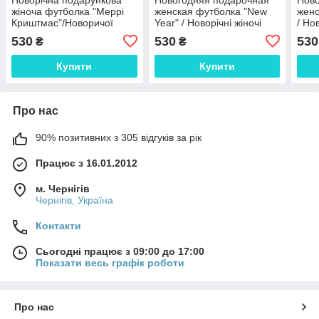
жіноча футболка "Меррі
женская футболка "New
женс
Криштмас"/Новоричої
Year" / Новорічні жіночі
/ Но
жиночої футболки Merry
футболки "New Year"
футб
530
530
530
₴
₴
Christmas
Купити
Купити
Про нас
90% позитивних з 305 відгуків за рік
Працює з 16.01.2012
м. Чернігів
Чернігів, Україна
Контакти
Сьогодні працює з 09:00 до 17:00
Показати весь графік роботи
Про нас