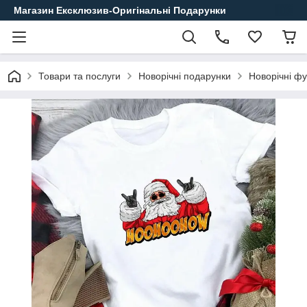
Магазин Ексклюзив-Оригінальні Подарунки
Товари та послуги
Новорічні подарунки
Новорічні ф