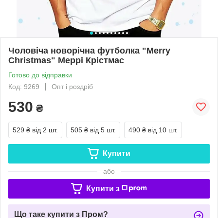
Чоловіча новорічна футболка "Merry
Christmas" Меррі Крістмас
Готово до відправки
Код: 9269
Опт і роздріб
530
₴
529 ₴
від 2 шт.
505 ₴
від 5 шт.
490 ₴
від 10 шт.
Купити
або
Купити з
Що таке купити з Пром?