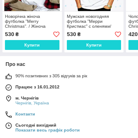
Новорічна жіноча
Мужская новогодняя
Чоло
футболка "Merry
футболка "Мерри
футб
Christmas". / Жіноча
Кристмас" с оленями/
Chri
футболка "Меррі
Чоловічі новорічні
530
530
420
₴
₴
Крістмас"
футболки "Merry
Christmas" з оленем
Купити
Купити
Про нас
90% позитивних з 305 відгуків за рік
Працює з 16.01.2012
м. Чернігів
Чернігів, Україна
Контакти
Сьогодні вихідний
Показати весь графік роботи