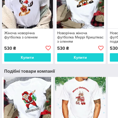
Жіноча новорічна
Новорічна жіноча
Ново
футболка з оленем
футболка Меррі Криштмас
футб
з оленям
под
530
530
530
₴
₴
Купити
Купити
Подібні товари компанії