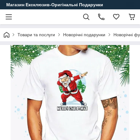
Магазин Ексклюзив-Оригінальні Подарунки
Товари та послуги
Новорічні подарунки
Новорічні ф