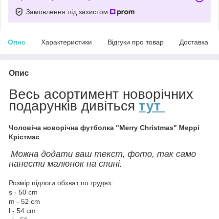
Замовлення під захистом
Опис
Характеристики
Відгуки про товар
Доставка
Опис
Весь асортимент новорічних
подарунків дивіться
тут
Чоловіча новорічна футболка "Merry Christmas" Меррі
Крістмас
Можна додати ваш текст, фото, так само
нанести малюнок на спині.
Розмір підлоги обхват по грудях:
s - 50 cm
m - 52 cm
l - 54 cm