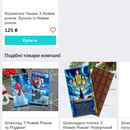
Керамічна Чашка З Новим
роком. Кухоль із Новим
роком.
125
₴
Купити
Подібні товари компанії
Шоколад З Новим Роком
Шоколадна плитка З
Шоко
та Різдвом!
Новим Роком! Новорічний
патр