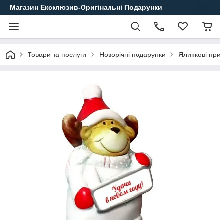
Магазин Ексклюзив-Оригінальні Подарунки
Товари та послуги
Новорічні подарунки
Ялинкові пр