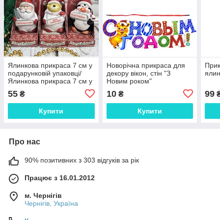
Ялинкова прикраса 7 см у
Новорічна прикраса для
Прик
подарунковій упаковці/
декору вікон, стін "З
ялин
Ялинкова прикраса 7 см у
Новим роком"
подарунковій упаковці
55
10
99
₴
₴
Купити
Купити
Про нас
90% позитивних з 303 відгуків за рік
Працює з 16.01.2012
м. Чернігів
Чернігів, Україна