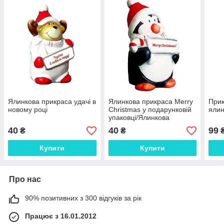
Ялинкова прикраса удачі в
Ялинкова прикраса Merry
Прик
новому році
Christmas у подарунковій
ялин
упаковці/Ялинкова
прикраса Merry Christmas
40
40
99
₴
₴
Купити
Купити
Про нас
90% позитивних з 300 відгуків за рік
Працює з 16.01.2012