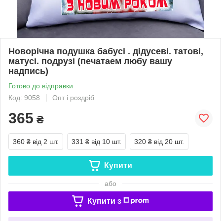
Новорічна подушка бабусі . дідусеві. татові,
матусі. подрузі (печатаем любу вашу
надпись)
Готово до відправки
Код: 9058
Опт і роздріб
365
₴
360 ₴
від 2 шт.
331 ₴
від 10 шт.
320 ₴
від 20 шт.
Купити
або
Купити з