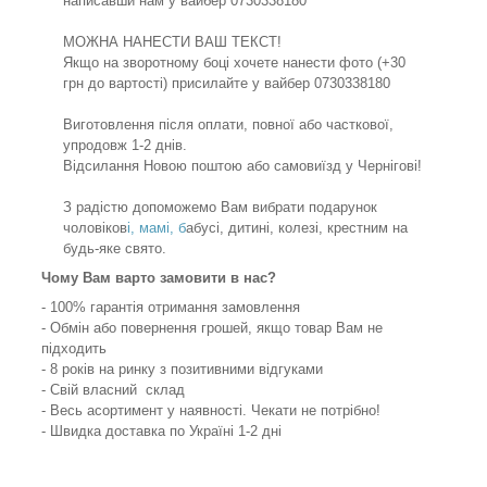
написавши нам у вайбер 0730338180
МОЖНА НАНЕСТИ ВАШ ТЕКСТ!
Якщо на зворотному боці хочете нанести фото (+30
грн до вартості) присилайте у вайбер 0730338180
Виготовлення після оплати, повної або часткової,
упродовж 1-2 днів.
Відсилання Новою поштою або самовиїзд у Чернігові!
З радістю допоможемо Вам вибрати подарунок
чоловіков
і, мамі, б
абусі, дитині, колезі, крестним на
будь-яке свято.
Чому Вам варто замовити в нас?
- 100% гарантія отримання замовлення
- Обмін або повернення грошей, якщо товар Вам не
підходить
- 8 років на ринку з позитивними відгуками
- Свій власний склад
- Весь асортимент у наявності. Чекати не потрібно!
- Швидка доставка по Україні 1-2 дні