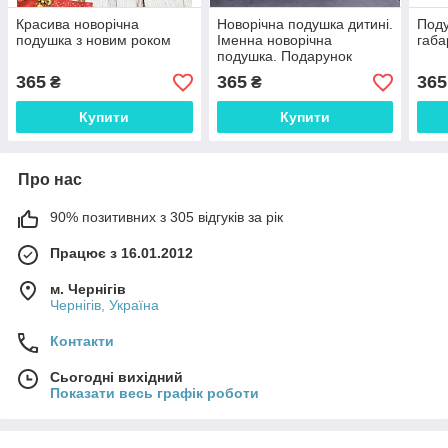
Красива новорічна
Новорічна подушка дитині.
Поду
подушка з новим роком
Іменна новорічна
габа
подушка. Подарунок
дитині на новий рік.
365
365
365
₴
₴
новогодняя детская
подушка
Купити
Купити
Про нас
90% позитивних з 305 відгуків за рік
Працює з 16.01.2012
м. Чернігів
Чернігів, Україна
Контакти
Сьогодні вихідний
Показати весь графік роботи