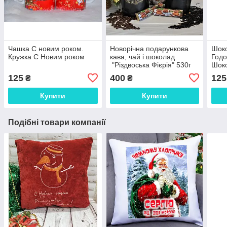
Чашка С новим роком.
Новорічна подарункова
Шок
Кружка С Новим роком
кава, чай і шоколад
Годо
"Різдвоська Фієрія" 530г
Шоко
Роко
125
400
125
₴
₴
Купити
Купити
Подібні товари компанії