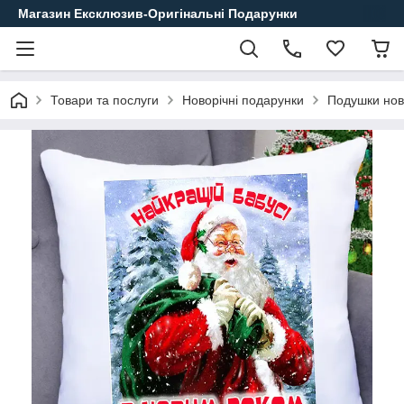
Магазин Ексклюзив-Оригінальні Подарунки
Товари та послуги
Новорічні подарунки
Подушки нов