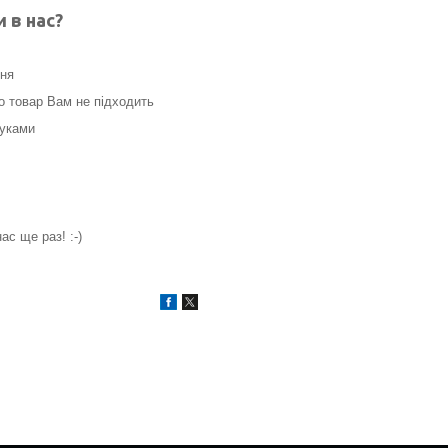
 в нас?
ння
о товар Вам не підходить
гуками
с ще раз! :-)