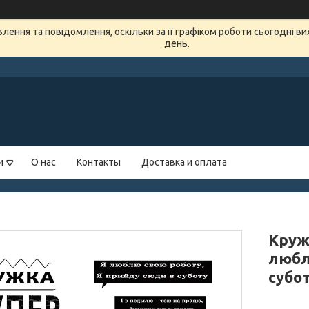
ення та повідомлення, оскільки за її графіком роботи сьогодні в
день.
и
О нас
Контакты
Доставка и оплата
Круж
любл
субо