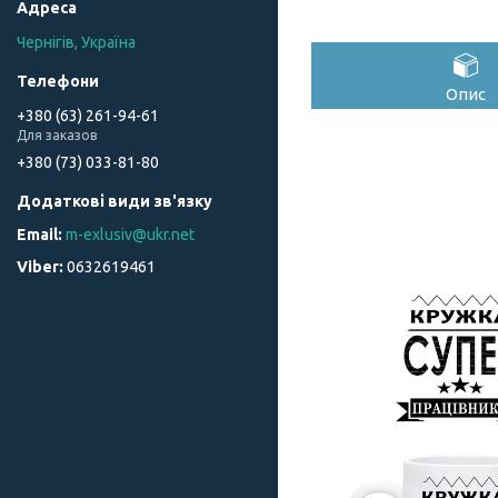
Чернігів, Україна
Опис
+380 (63) 261-94-61
Для заказов
+380 (73) 033-81-80
m-exlusiv@ukr.net
0632619461