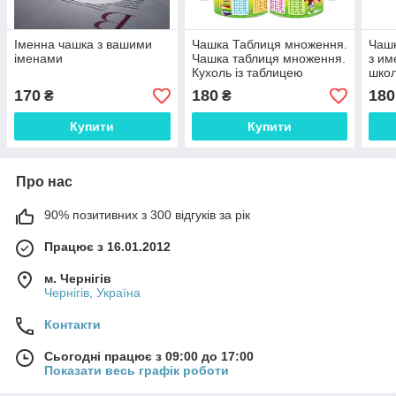
Іменна чашка з вашими
Чашка Таблиця множення.
Чаш
іменами
Чашка таблиця множення.
з им
Кухоль із таблицею
школ
множення
170
180
180
₴
₴
Купити
Купити
Про нас
90% позитивних з 300 відгуків за рік
Працює з 16.01.2012
м. Чернігів
Чернігів, Україна
Контакти
Сьогодні працює з 09:00 до 17:00
Показати весь графік роботи