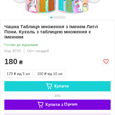
Чашка Таблиця множення з іменем Литл
Пони. Кухоль з таблицею множення є
іменним
Готово до відправки
Код: 8733
Опт і роздріб
180
₴
170 ₴
від 5 шт.
150 ₴
від 10 шт.
Купити
або
Купити з