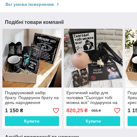
Всі умови повернення
Подібні товари компанії
Подарунковий набір
Еротичний набір для
Пода
брату. Подарунок брату на
чоловіка "Сьогодні тобі
Хре
день народження
можна все" подарунок на
хрес
день валентину, день
нар
1 150
820,25
1 1
₴
₴
965 ₴
народження
Купити
Купити