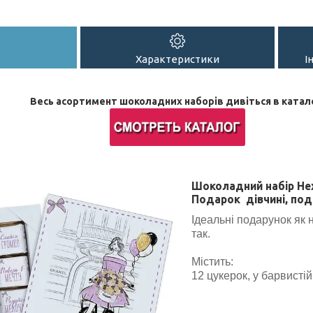
Характеристики
І
Весь асортимент шоколадних наборів дивіться в катал
Шоколадний набір Нех
Подарок дівчині, подр
Ідеальні подарунок як н
так.
Містить:
12 цукерок, у барвистій