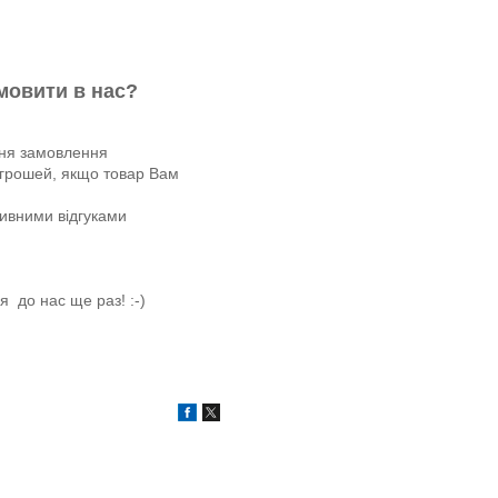
мовити в нас?
ня замовлення
грошей, якщо товар Вам
тивними відгуками
 до нас ще раз! :-)