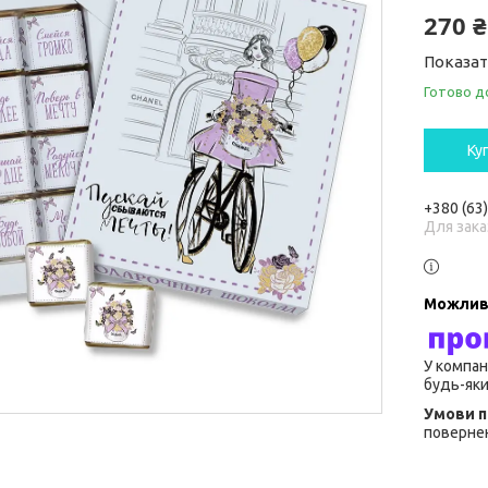
270 ₴
Показат
Готово д
Ку
+380 (63
Для зака
У компан
будь-яки
повернен