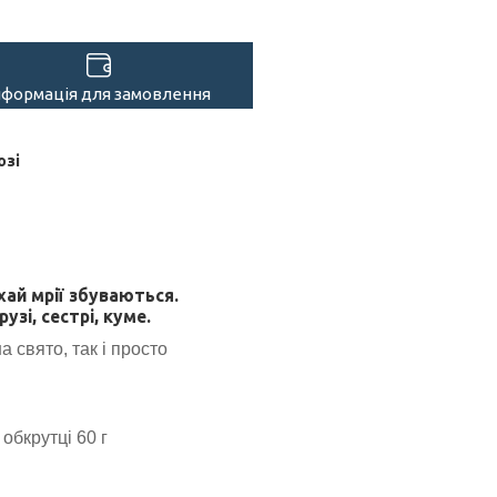
нформація для замовлення
озі
ай мрії збуваються.
узі, сестрі, куме.
а свято, так і просто
 обкрутці 60 г