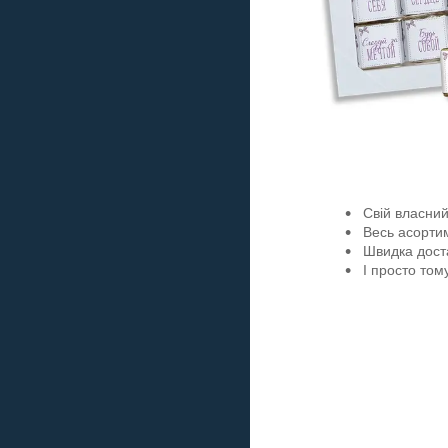
Свій власни
Весь асортим
Швидка доста
І просто том