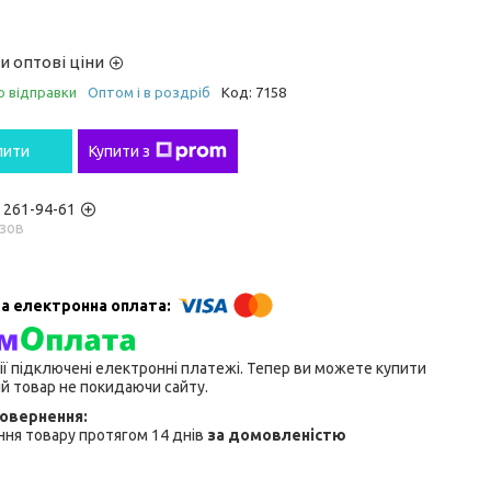
и оптові ціни
о відправки
Оптом і в роздріб
Код:
7158
пити
Купити з
) 261-94-61
зов
ії підключені електронні платежі. Тепер ви можете купити
й товар не покидаючи сайту.
ня товару протягом 14 днів
за домовленістю