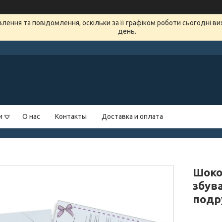
ення та повідомлення, оскільки за її графіком роботи сьогодні в
день.
и
О нас
Контакты
Доставка и оплата
Шоко
збув
подру