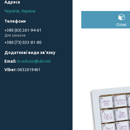
Чернігів, Україна
Опис
+380 (63) 261-94-61
Для заказов
+380 (73) 033-81-80
m-exlusiv@ukr.net
0632619461