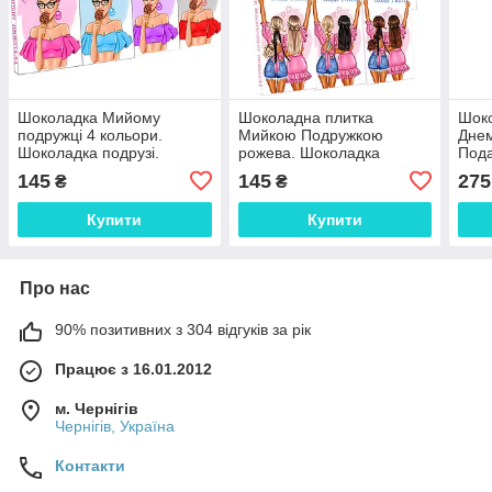
Шоколадка Мийому
Шоколадна плитка
Шоко
подружці 4 кольори.
Мийкою Подружкою
Днем
Шоколадка подрузі.
рожева. Шоколадка
Пода
Подарунок подрузі.
подрузі. Подарунок
145
145
275
₴
₴
подрузі.
Купити
Купити
Про нас
90% позитивних з 304 відгуків за рік
Працює з 16.01.2012
м. Чернігів
Чернігів, Україна
Контакти