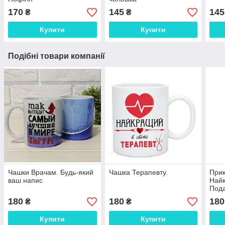
170
145
145
₴
₴
Купити
Купити
Подібні товари компанії
Чашки Врачам. Будь-який
Чашка Терапевту.
Прик
ваш напис
Най
Пода
Прик
180
180
180
₴
₴
Твій
Купити
Купити