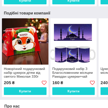
Купити
Купити
Подібні товари компанії
Новорічний подарунковий
Подарунковий набір З
Цуке
набір цукерок дітям від
Благословенним місяцем
міся
святого Миколая 330г
Рамадан цукерки+чай
205
160
240
₴
₴
Купити
Купити
Про нас