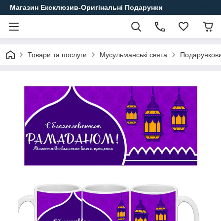
Магазин Ексклюзив-Оригінальні Подарунки
Товари та послуги
Мусульманські свята
Подарункови