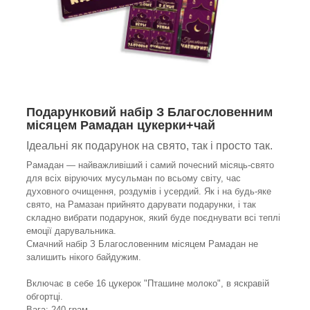
Подарунковий набір З Благословенним
місяцем Рамадан цукерки+чай
Ідеальні як подарунок на свято, так і просто так.
Рамадан — найважливіший і самий почесний місяць-свято
для всіх віруючих мусульман по всьому світу, час
духовного очищення, роздумів і усердий. Як і на будь-яке
свято, на Рамазан прийнято дарувати подарунки, і так
складно вибрати подарунок, який буде поєднувати всі теплі
емоції дарувальника.
Смачний набір З Благословенним місяцем Рамадан не
залишить нікого байдужим.
Включає в себе 16 цукерок "Пташине молоко", в яскравій
обгортці.
Вага: 240 грам