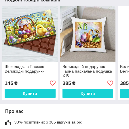
Шоколадка з Пасхою.
Великодній подарунок.
Вели
Великодні подарунки
Гарна пасхальна подушка
Вел
Х.В.
145
385
385
₴
₴
Купити
Купити
Про нас
90% позитивних з 305 відгуків за рік