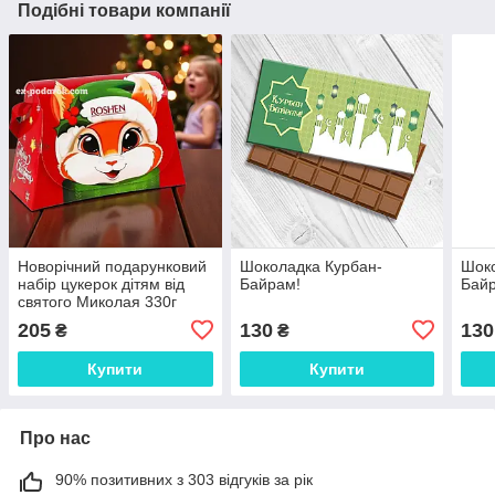
Подібні товари компанії
Новорічний подарунковий
Шоколадка Курбан-
Шоко
набір цукерок дітям від
Байрам!
Бай
святого Миколая 330г
205
130
130
₴
₴
Купити
Купити
Про нас
90% позитивних з 303 відгуків за рік