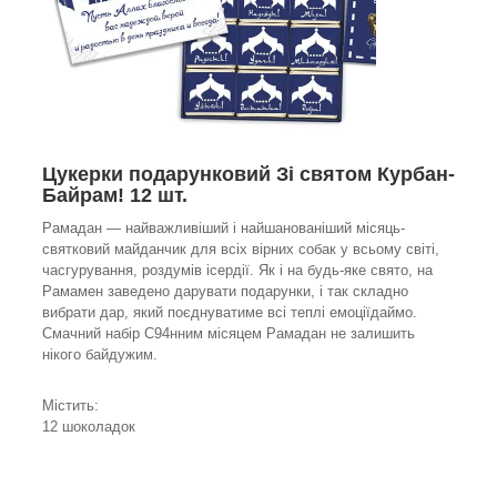
Цукерки подарунковий Зі святом Курбан-
Байрам! 12 шт.
Рамадан — найважливіший і найшанованіший місяць-
святковий майданчик для всіх вірних собак у всьому світі,
часгурування, роздумів ісердії. Як і на будь-яке свято, на
Рамамен заведено дарувати подарунки, і так складно
вибрати дар, який поєднуватиме всі теплі емоціїдаймо.
Смачний набір С94нним місяцем Рамадан не залишить
нікого байдужим.
Містить:
12 шоколадок