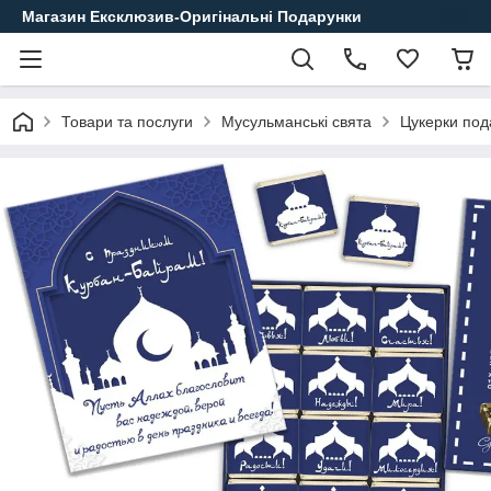
Магазин Ексклюзив-Оригінальні Подарунки
Товари та послуги
Мусульманські свята
Цукерки под