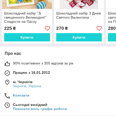
Шоколадний набір "Зі
Шоколадний набір З Днем
Шоко
священного Великодня!"
Святого Валентина
свят
Сладости на Пасху
на П
225
270
280
₴
₴
Купити
Купити
Про нас
90% позитивних з 305 відгуків за рік
Працює з 16.01.2012
м. Чернігів
Чернігів, Україна
Контакти
Сьогодні вихідний
Показати весь графік роботи