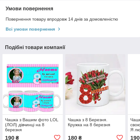
Умови повернення
Повернення товару впродовж 14 днів за домовленістю
Всі умови повернення
Подібні товари компанії
Чашка з Вашим фото LOL
Чашка з 8 Березня.
Чаш
(ЛОЛ) дівчинці на 8
Кружка на 8 березня
свою
березня
Я л
190
180
190
₴
₴