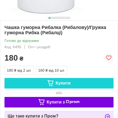
Чашка гуморна Рибалка (Рибалову)/Гружка
гуморна Рибка (Рибалці)
Готово до відправки
Код: 6495
Опт і роздріб
180
₴
180 ₴
від 2 шт.
160 ₴
від 10 шт.
Купити
або
Купити з
Що таке купити з Пром?