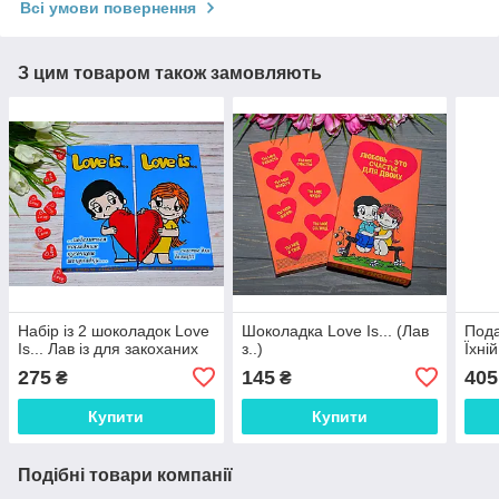
Всі умови повернення
З цим товаром також замовляють
Набір із 2 шоколадок Love
Шоколадка Love Is... (Лав
Пода
Is... Лав із для закоханих
з..)
Їхні
275
145
405
₴
₴
Купити
Купити
Подібні товари компанії