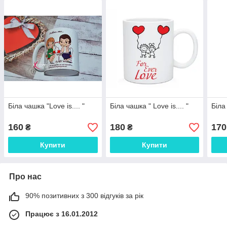
Біла чашка "Love is.... "
Біла чашка " Love is.... "
Біла 
160
180
170
₴
₴
Купити
Купити
Про нас
90% позитивних з 300 відгуків за рік
Працює з 16.01.2012