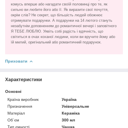
комусь вперше або нагадати своїй половинці про те, як
сильно ви любите його або її. Як виразити свої почуття,
окрім слів? Не секрет, що більшість людей обожнює
отримувати подарунки. А подарунки на 14 лютого стануть
незабутнім доповненням до романтичної вечері і заповітного
Я ТЕБЕ ЛЮБЛЮ. Уявіть собі радість і вдячність, що
світиться в очах коханої людини, коли ви вручите йому або
їй милий, оригінальний або романтичний подарунок.
Приховати
Характеристики
Основні
Країна виробник
Україна
Призначення
Універсальне
Матеріал
Кераміка
Об`єм
300 мл
Тип ємності
Чашка