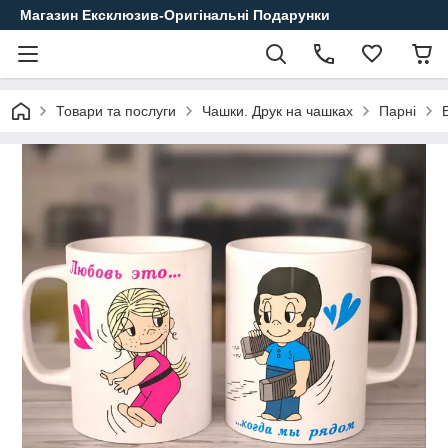
Магазин Ексклюзив-Оригінальні Подарунки
Товари та послуги
Чашки. Друк на чашках
Парні
Б