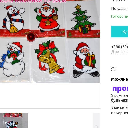
Показат
Готово д
Ку
+380 (63
Для зака
У компан
будь-яки
повернен