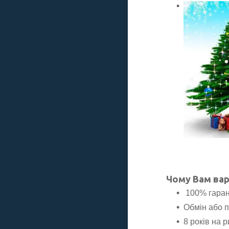
Чому Вам вар
100% гаран
Обмін або 
8 років на 