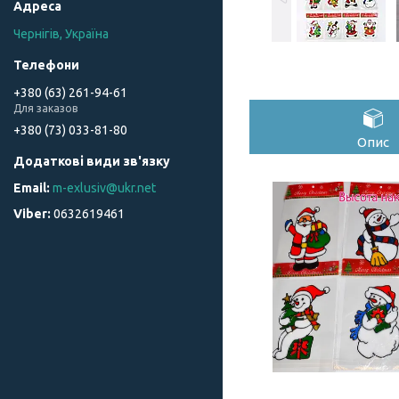
Чернігів, Україна
+380 (63) 261-94-61
Для заказов
+380 (73) 033-81-80
Опис
m-exlusiv@ukr.net
0632619461