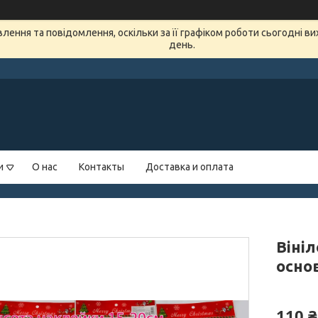
ення та повідомлення, оскільки за її графіком роботи сьогодні в
день.
и
О нас
Контакты
Доставка и оплата
Вініл
основ
110 ₴