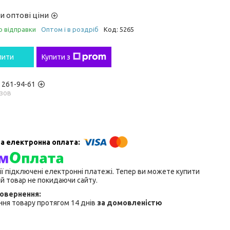
и оптові ціни
о відправки
Оптом і в роздріб
Код:
5265
пити
Купити з
) 261-94-61
зов
ії підключені електронні платежі. Тепер ви можете купити
й товар не покидаючи сайту.
ня товару протягом 14 днів
за домовленістю