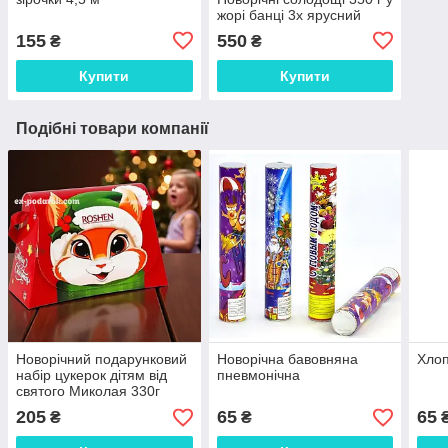
жорі банці 3х ярусний
155
550
₴
₴
Купити
Купити
Подібні товари компанії
Новорічний подарунковий
Новорічна бавовняна
Хлоп
набір цукерок дітям від
пневмонічна
святого Миколая 330г
205
65
65
₴
₴