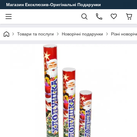
Магазин Ексклюзив-Оригінальні Подарунки
Товари та послуги
Новорічні подарунки
Різні новорі