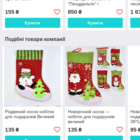
"Пенддальгін" і
лиси
"Антивірусин" 5 шт.
розм
155
850
1 6
₴
₴
Купити
Купити
Подібні товари компанії
Різдвяний носок чобіток
Новорічний носок —
Ново
для подарунків Великий
чобіток для подарунків
пода
великий
38*
135
135
95
₴
₴