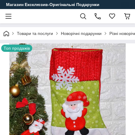
Магазин Ексклюзив-Оригінальні Подарунки
Товари та послуги
Новорічні подарунки
Різні новорі
Топ продажів