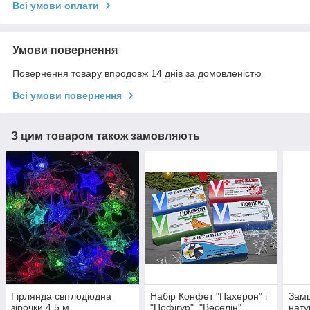
Всі умови оплати
Умови повернення
Повернення товару впродовж 14 днів за домовленістю
Всі умови повернення
З цим товаром також замовляють
Гірлянда світлодіодна
Набір Конфет "Пахерон" і
Замш
зірочки 4,5 м
"Пофігур", "Веселін",
нату