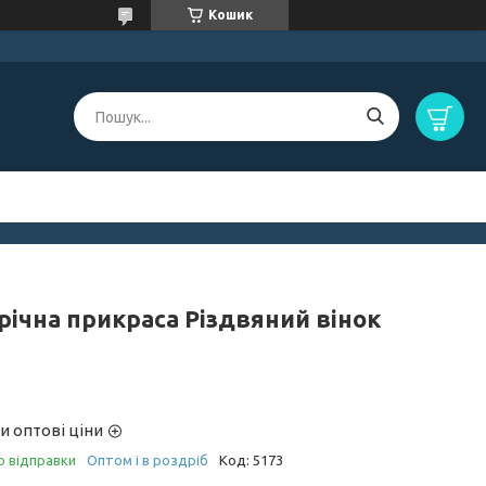
Кошик
річна прикраса Різдвяний вінок
и оптові ціни
о відправки
Оптом і в роздріб
Код:
5173