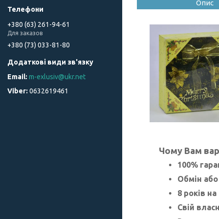
Опис
+380 (63) 261-94-61
Для заказов
+380 (73) 033-81-80
m-exlusiv@ukr.net
0632619461
Чому Вам вар
100% гара
Обмін або
8 років на
Свій влас