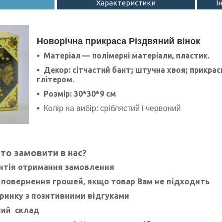
Характеристики
І
Новорічна прикраса Різдвяний вінок
Матеріал — полімерні матеріали, пластик.
Декор: сітчастий бант; штучна хвоя; прикрас
глітером.
Розмір: 30*30*9 см
Колір на вибір: сріблястий і червоний
то замовити в нас?
нтія отримання замовлення
 повернення грошей, якщо товар Вам не підходить
 ринку з позитивними відгуками
ний склад