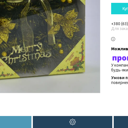
Ку
+380 (63
Для зака
У компан
будь-яки
повернен