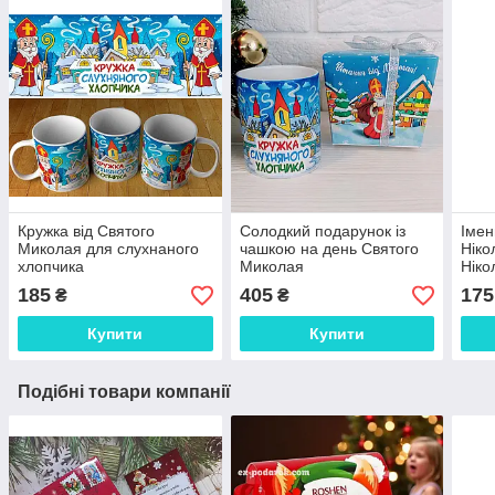
Кружка від Святого
Солодкий подарунок із
Імен
Миколая для слухнаного
чашкою на день Святого
Ніко
хлопчика
Миколая
Ніко
185
405
175
₴
₴
Купити
Купити
Подібні товари компанії