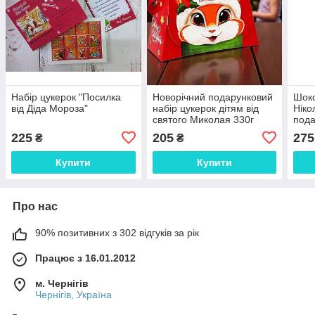
Набір цукерок "Посилка
Новорічний подарунковий
Шоко
від Діда Мороза"
набір цукерок дітям від
Ніко
святого Миколая 330г
пода
225
205
275
₴
₴
Купити
Купити
Про нас
90% позитивних з 302 відгуків за рік
Працює з 16.01.2012
м. Чернігів
Чернігів, Україна