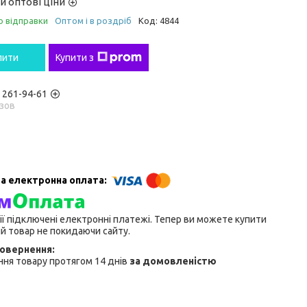
и оптові ціни
о відправки
Оптом і в роздріб
Код:
4844
пити
Купити з
) 261-94-61
зов
ії підключені електронні платежі. Тепер ви можете купити
й товар не покидаючи сайту.
ня товару протягом 14 днів
за домовленістю