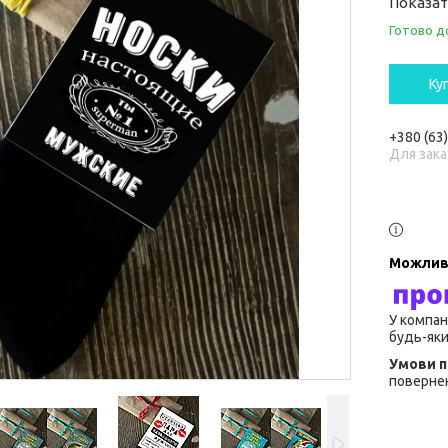
Показат
Готово д
Ку
+380 (63
Для зака
У компан
будь-яки
повернен