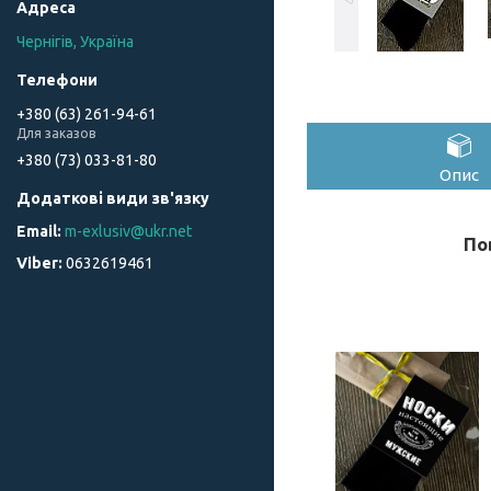
Чернігів, Україна
+380 (63) 261-94-61
Для заказов
+380 (73) 033-81-80
Опис
m-exlusiv@ukr.net
По
0632619461