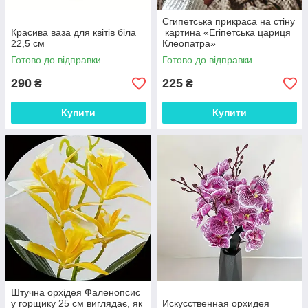
Єгипетська прикраса на стіну
Красива ваза для квітів біла
картина «Егіпетська цариця
22,5 см
Клеопатра»
Готово до відправки
Готово до відправки
290
225
₴
₴
Купити
Купити
Штучна орхідея Фаленопсис
у горщику 25 см виглядає, як
Искусственная орхидея