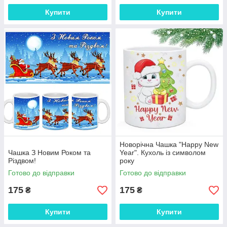
Купити
Купити
Новорічна Чашка "Нappy New
Чашка З Новим Роком та
Year". Кухоль із символом
Різдвом!
року
Готово до відправки
Готово до відправки
175
175
₴
₴
Купити
Купити