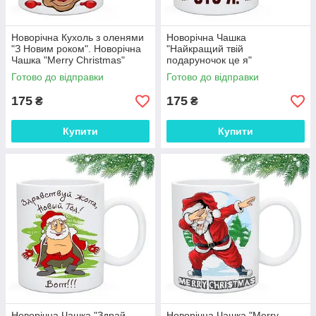
Новорічна Кухоль з оленями
Новорічна Чашка
"З Новим роком". Новорічна
"Найкращий твій
Чашка "Merry Christmas"
подаруночок це я"
Готово до відправки
Готово до відправки
175
175
₴
₴
Купити
Купити
Новорічна Чашка "Здрай
Новорічна Чашка "Merry