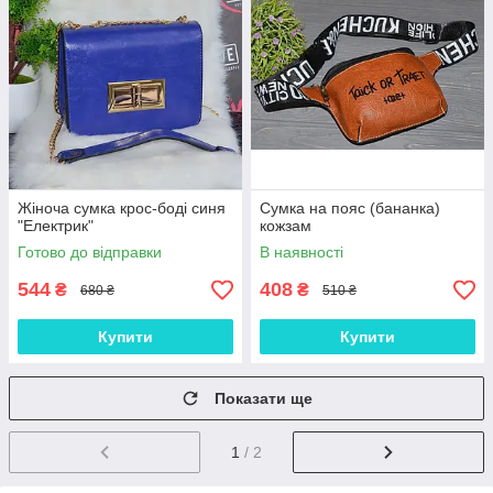
Жіноча сумка крос-боді синя
Сумка на пояс (бананка)
"Електрик"
кожзам
Готово до відправки
В наявності
544
408
₴
₴
680 ₴
510 ₴
Купити
Купити
Показати ще
1
/ 2