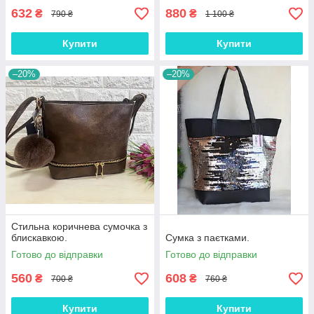
632
880
₴
₴
790 ₴
1 100 ₴
Купити
Купити
–20%
–20%
Стильна коричнева сумочка з
блискавкою.
Сумка з паєтками.
Готово до відправки
Готово до відправки
560
608
₴
₴
700 ₴
760 ₴
Купити
Купити