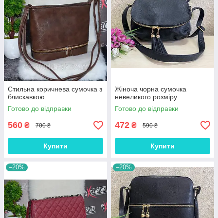
Стильна коричнева сумочка з
Жіноча чорна сумочка
блискавкою.
невеликого розміру
Готово до відправки
Готово до відправки
560
472
₴
₴
700 ₴
590 ₴
Купити
Купити
–20%
–20%