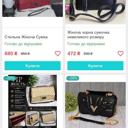
Жіноча чорна сумочка
Стильна Жіноча Сумка
невеликого розміру
Готово до відправки
Готово до відправки
680
472
₴
₴
850 ₴
590 ₴
Купити
Купити
–20%
–20%