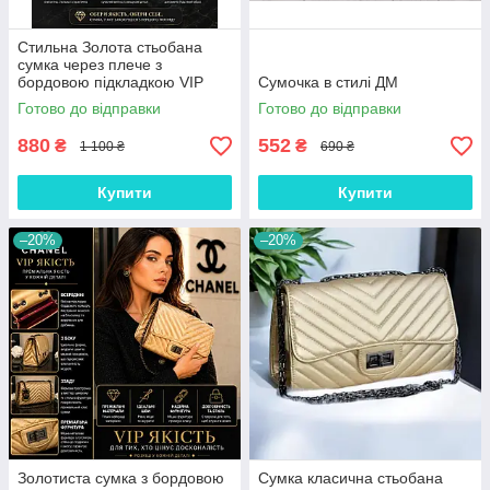
Стильна Золота стьобана
сумка через плече з
бордовою підкладкою VIP
Сумочка в стилі ДМ
якості
Готово до відправки
Готово до відправки
880
552
₴
₴
1 100 ₴
690 ₴
Купити
Купити
–20%
–20%
Золотиста сумка з бордовою
Сумка класична стьобана