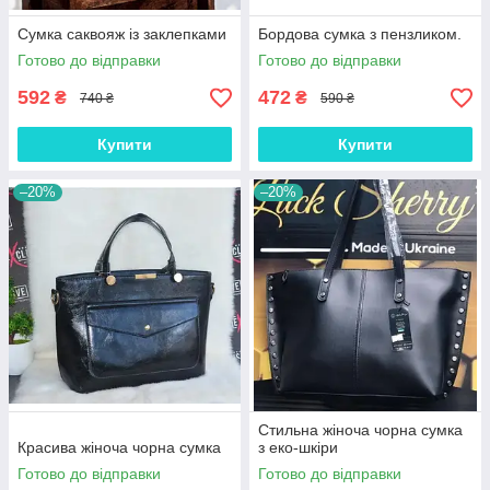
Сумка саквояж із заклепками
Бордова сумка з пензликом.
Готово до відправки
Готово до відправки
592
472
₴
₴
740 ₴
590 ₴
Купити
Купити
–20%
–20%
Стильна жіноча чорна сумка
Красива жіноча чорна сумка
з еко-шкіри
Готово до відправки
Готово до відправки