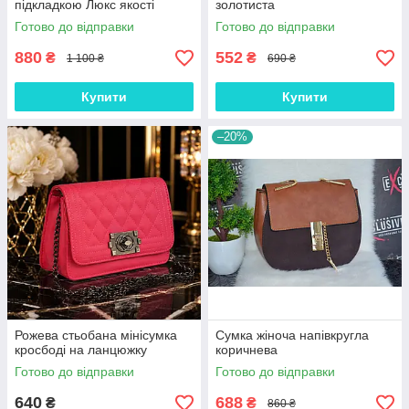
підкладкою Люкс якості
золотиста
Готово до відправки
Готово до відправки
880
552
₴
₴
1 100 ₴
690 ₴
Купити
Купити
–20%
Рожева стьобана мінісумка
Сумка жіноча напівкругла
кросбоді на ланцюжку
коричнева
Готово до відправки
Готово до відправки
640
688
₴
₴
860 ₴