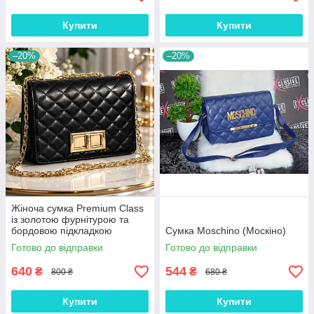
Купити
Купити
–20%
–20%
Жіноча сумка Premium Class
із золотою фурнітурою та
бордовою підкладкою
Сумка Moschino (Москіно)
Готово до відправки
Готово до відправки
640
544
₴
₴
800 ₴
680 ₴
Купити
Купити