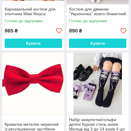
Карнавальний костюм для
Костюм для дівчинки
хлопчика Міккі Мауса
"Україночка" жовто-блакитний
Готово до відправки
Готово до відправки
865
890
₴
₴
Купити
Купити
Набір шкарпетки/гольфи
Краватка-метелик червоний
дитячі Куромі стиль аніме
із регульованою застібкою
Мелоді від 3 до 14 років 4 шт.