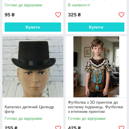
Готово до відправки
В наявності
95
325
₴
₴
Купити
Купити
Футболка з 3D принтом до
Капелюх дитячий Циліндр
костюму Індіанець. Футболка
фетр
з етнічним принтом
Готово до відправки
Готово до відправки
255
425
₴
₴