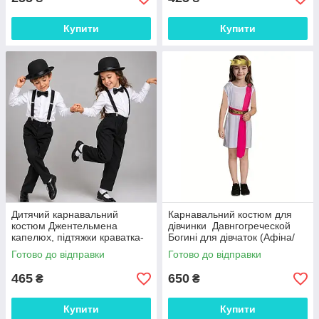
Купити
Купити
Дитячий карнавальний
Карнавальний костюм для
костюм Джентельмена
дівчинки Давнгогреческой
капелюх, підтяжки краватка-
Богині для дівчаток (Афіна/
метелик
Афродіта)
Готово до відправки
Готово до відправки
465
650
₴
₴
Купити
Купити