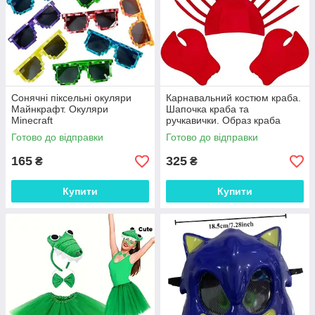
Сонячні піксельні окуляри
Карнавальний костюм краба.
Майнкрафт. Окуляри
Шапочка краба та
Minecraft
ручкавички. Образ краба
Готово до відправки
Готово до відправки
165
325
₴
₴
Купити
Купити