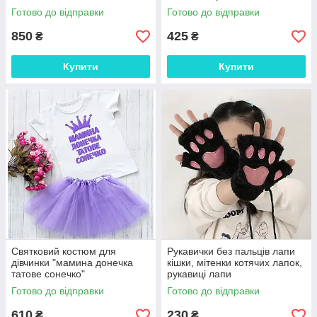
Готово до відправки
Готово до відправки
850
425
₴
₴
Купити
Купити
Святковий костюм для
Рукавички без пальців лапи
дівчинки "мамина донечка
кішки, мітенки котячих лапок,
татове сонечко"
рукавиці лапи
Готово до відправки
Готово до відправки
610
230
₴
₴