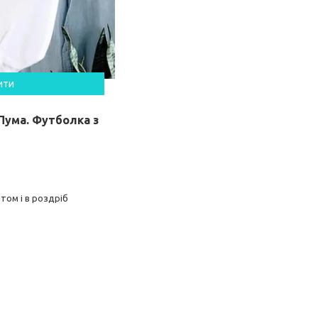
ити
Пума. Футболка з
том і в роздріб