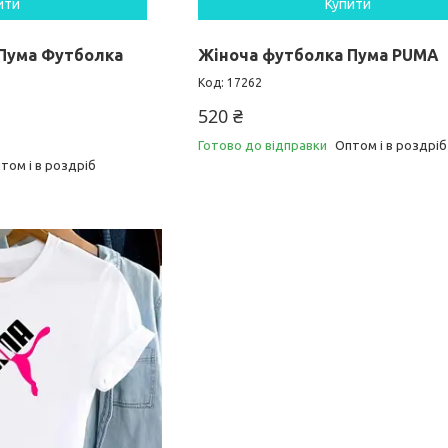
ити
Купити
Пума Футболка
Жіноча футболка Пума PUMA
17262
520 ₴
Готово до відправки
Оптом і в роздріб
том і в роздріб