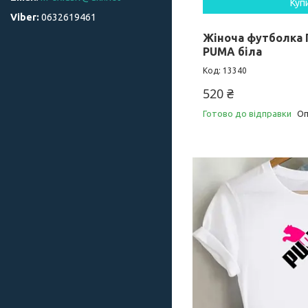
Куп
0632619461
Жіноча футболка 
PUMA біла
13340
520 ₴
Готово до відправки
Оп