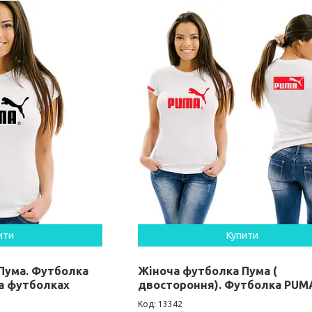
ити
Купити
Пума. Футболка
Жіноча футболка Пума (
на футболках
двостороння). Футболка PUM
13342