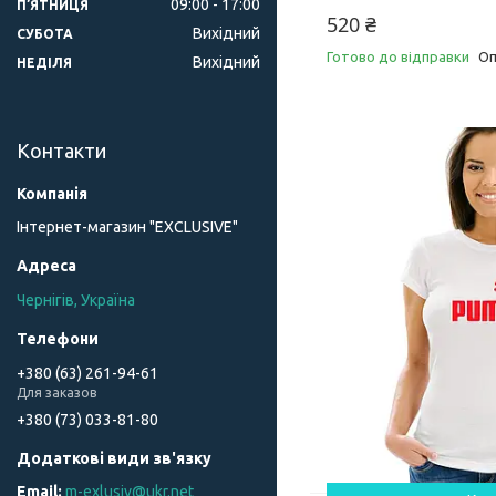
09:00
17:00
ПʼЯТНИЦЯ
520 ₴
Вихідний
СУБОТА
Готово до відправки
Оп
Вихідний
НЕДІЛЯ
Контакти
Інтернет-магазин "ЕXCLUSIVE"
Чернігів, Україна
+380 (63) 261-94-61
Для заказов
+380 (73) 033-81-80
m-exlusiv@ukr.net