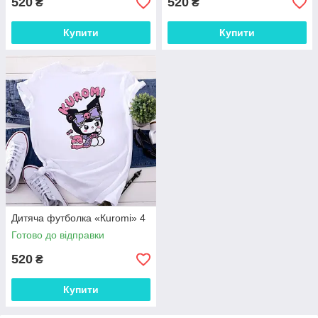
520
520
₴
₴
Купити
Купити
Дитяча футболка «Кuromi» 4
Готово до відправки
520
₴
Купити