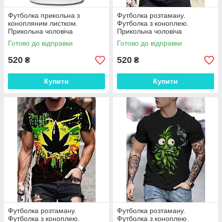
Футболка прикольна з
Футболка розтаману.
конопляним листком.
Футболка з коноплею.
Прикольна чоловіча
Прикольна чоловіча
футболка для розтаману
футболка з листом конопель
Готово до відправки
Готово до відправки
520
520
₴
₴
Купити
Купити
Футболка розтаману.
Футболка розтаману.
Футболка з коноплею.
Футболка з коноплею.