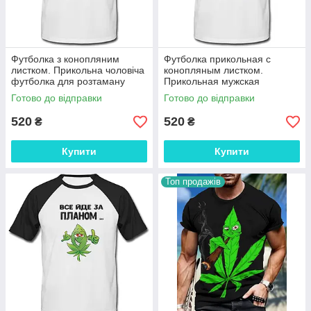
Футболка з конопляним
Футболка прикольная с
листком. Прикольна чоловіча
конопляным листком.
футболка для розтаману
Прикольная мужская
футболка для растамана
Готово до відправки
Готово до відправки
520
520
₴
₴
Купити
Купити
Топ продажів