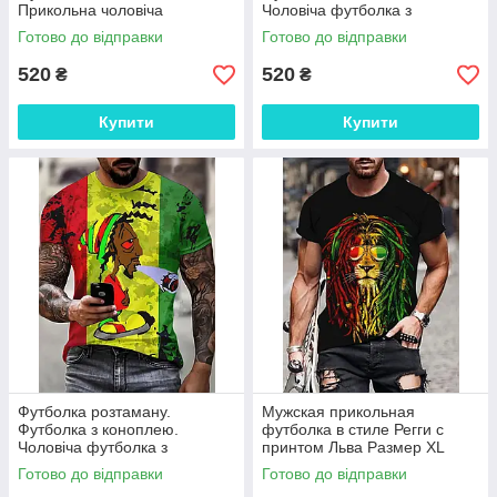
Прикольна чоловіча
Чоловіча футболка з
футболка з листом конопель
прикольним листом конопель
Готово до відправки
Готово до відправки
520
520
₴
₴
Купити
Купити
Футболка розтаману.
Мужская прикольная
Футболка з коноплею.
футболка в стиле Регги с
Чоловіча футболка з
принтом Льва Размер XL
прикольним листом конопель
Готово до відправки
Готово до відправки