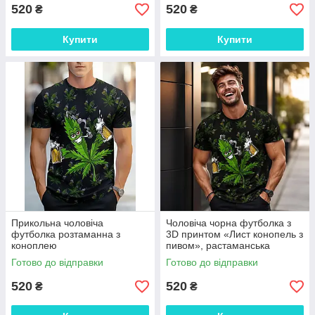
520
520
₴
₴
Купити
Купити
Прикольна чоловіча
Чоловіча чорна футболка з
футболка розтаманна з
3D принтом «Лист конопель з
коноплею
пивом», растаманська
футболка з мультяшним
Готово до відправки
Готово до відправки
персонажем
520
520
₴
₴