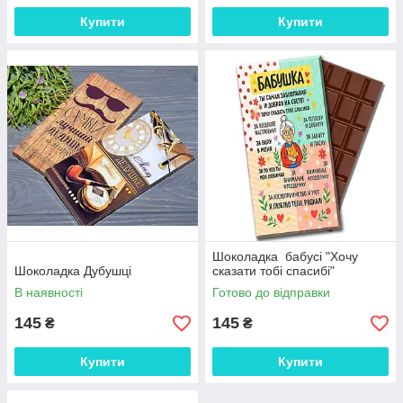
Купити
Купити
Шоколадка бабусі "Хочу
Шоколадка Дубушці
сказати тобі спасибі"
В наявності
Готово до відправки
145
145
₴
₴
Купити
Купити